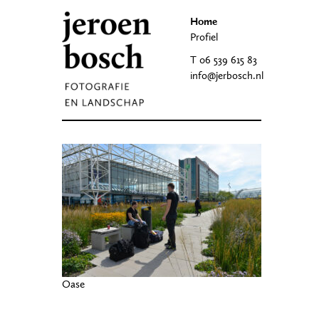
Home
Profiel
T 06 539 615 83
info@jerbosch.nl
Oase