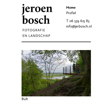
Home
Profiel
T 06 539 615 83
info@jerbosch.nl
Bult